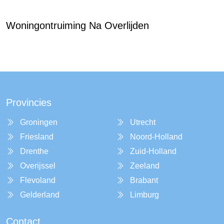
Woningontruiming Na Overlijden
Provincies
Groningen
Utrecht
Friesland
Noord-Holland
Drenthe
Zuid-Holland
Overijssel
Zeeland
Flevoland
Brabant
Gelderland
Limburg
Contact