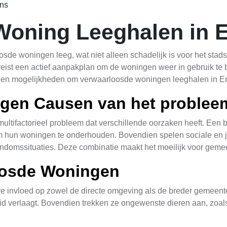
Ens
Woning Leeghalen in 
osde woningen leeg, wat niet alleen schadelijk is voor het stad
ist een actief aanpakplan om de woningen weer in gebruik te br
n en mogelijkheden om verwaarloosde woningen leeghalen in E
gen Causen van het problee
ltifactorieel probleem dat verschillende oorzaken heeft. Een be
hun woningen te onderhouden. Bovendien spelen sociale en jur
ndomssituaties. Deze combinatie maakt het moeilijk voor gemeen
oosde Woningen
invloed op zowel de directe omgeving als de breder gemeente
eid verlaagt. Bovendien trekken ze ongewenste dieren aan, zoals
eren verwaarloosde woningen de waarde van omringende eigend