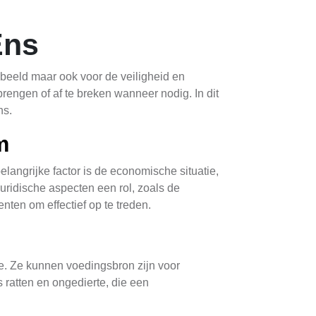
Ens
sbeeld maar ook voor de veiligheid en
engen of af te breken wanneer nodig. In dit
ns.
m
langrijke factor is de economische situatie,
idische aspecten een rol, zoals de
ten om effectief op te treden.
. Ze kunnen voedingsbron zijn voor
 ratten en ongedierte, die een
ommen, wat de kwaliteit van leven in de wijk