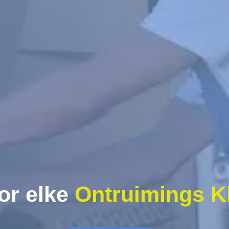
or elke
Ontruimings K